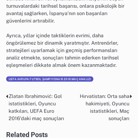
turnuvalardaki tarihsel başarısı, onlara psikolojik bir
avantaj sağlarken, İspanya’nın son başarıları
güvenlerini artırabilir.
Ayrıca, yıllar içinde taktiklerin evrimi, daha
öngörülemez bir dinamik yaratmıştır. Antrenörler,
stratejileri uyarlamak için geçmiş performansları
analiz etmekte, sonuçları tahmin ederken tarihsel
eşleşmeleri dikkate almak önem kazanmaktadır.
UEFA AVRUPA FUTBOL ŞAMPIYONASI 2016 MAÇ ANALIZI
Zlatan Ibrahimović: Gol
Hırvatistan: Orta saha
Post
istatistikleri, Oyuncu
hakimiyeti, Oyuncu
navigation
katkıları, UEFA Euro
istatistikleri, Maç
2016’daki maç sonuçları
sonuçları
Related Posts