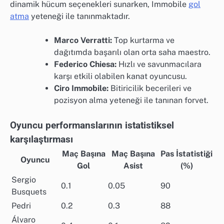
dinamik hücum seçenekleri sunarken, Immobile
gol
atma
yeteneği ile tanınmaktadır.
Marco Verratti:
Top kurtarma ve
dağıtımda başarılı olan orta saha maestro.
Federico Chiesa:
Hızlı ve savunmacılara
karşı etkili olabilen kanat oyuncusu.
Ciro Immobile:
Bitiricilik becerileri ve
pozisyon alma yeteneği ile tanınan forvet.
Oyuncu performanslarının istatistiksel
karşılaştırması
Maç Başına
Maç Başına
Pas İstatistiği
Oyuncu
Gol
Asist
(%)
Sergio
0.1
0.05
90
Busquets
Pedri
0.2
0.3
88
Álvaro