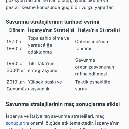
pozisyon disiplinine sahip olup, oyunu okuma ve
pasları kesme konusunda güçlü bir vurgu yaparlar.
Savunma stratejilerinin tarihsel evrimi
Dönem
İspanya’nın Stratejisi
İtalya’nın Stratejisi
Topa sahip olma ve
1970’ler-
Catenaccio’nun
yaratıcılığa
1980’ler
tanıtımı
odaklanma
Savunma
1990’lar-
Tiki-taka’nın
organizasyonunun
2000’ler
entegrasyonu
rafine edilmesi
2010’lar-
Yüksek baskı ve
Taktik esnekliğe
Günümüz
akışkanlık
vurgu
Savunma stratejilerinin maç sonuçlarına etkisi
İspanya ve İtalya’nın savunma stratejileri, ma
ç
sonuçlarını
önemli ölçüde etkilemektedir. İspanya’nın