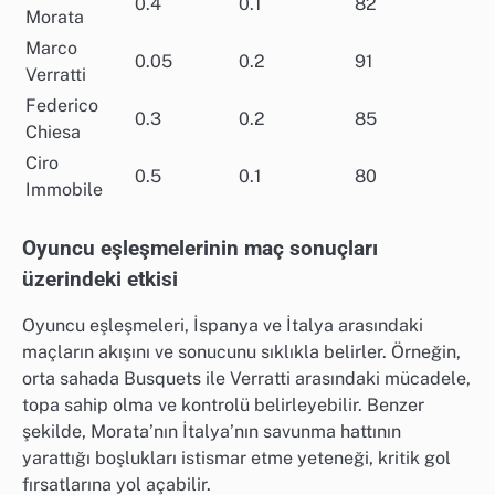
0.4
0.1
82
Morata
Marco
0.05
0.2
91
Verratti
Federico
0.3
0.2
85
Chiesa
Ciro
0.5
0.1
80
Immobile
Oyuncu eşleşmelerinin maç sonuçları
üzerindeki etkisi
Oyuncu eşleşmeleri, İspanya ve İtalya arasındaki
maçların akışını ve sonucunu sıklıkla belirler. Örneğin,
orta sahada Busquets ile Verratti arasındaki mücadele,
topa sahip olma ve kontrolü belirleyebilir. Benzer
şekilde, Morata’nın İtalya’nın savunma hattının
yarattığı boşlukları istismar etme yeteneği, kritik gol
fırsatlarına yol açabilir.