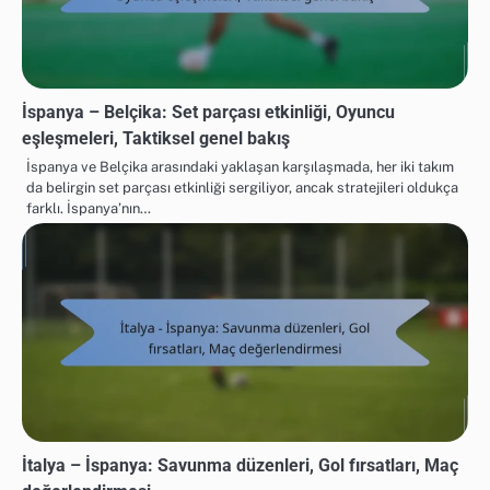
İspanya – Belçika: Set parçası etkinliği, Oyuncu
eşleşmeleri, Taktiksel genel bakış
İspanya ve Belçika arasındaki yaklaşan karşılaşmada, her iki takım
da belirgin set parçası etkinliği sergiliyor, ancak stratejileri oldukça
farklı. İspanya’nın…
İtalya – İspanya: Savunma düzenleri, Gol fırsatları, Maç