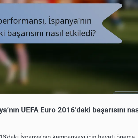
ya’nın UEFA Euro 2016’daki başarısını nas
16’daki İspanya’nın kampanyası için hayati öneme