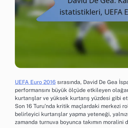
UEFA Euro 2016
sırasında, David De Gea İspa
performansını büyük ölçüde etkileyen olağanü
kurtarışlar ve yüksek kurtarış yüzdesi gibi etki
Son 16 Turu’nda kritik maçlardaki merkezi r
belirleyici kurtarışlar yapma yeteneği, yaln
zamanda turnuva boyunca takımın moralini de