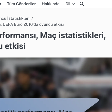
n
Tüm Gönderiler
Hakkında
Dil
u İstatistikleri
ri, UEFA Euro 2016’da oyuncu etkisi
formansı, Maç istatistikleri,
 etkisi