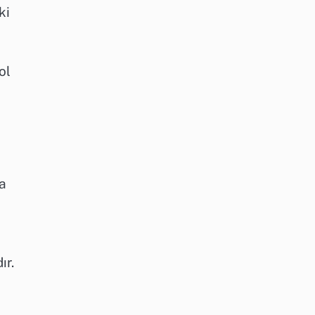
ki
ol
da
ır.