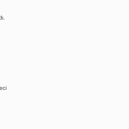
ı.
eci