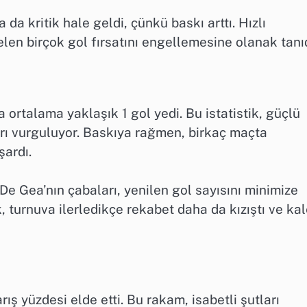
 da kritik hale geldi, çünkü baskı arttı. Hızlı
len birçok gol fırsatını engellemesine olanak tanıd
rtalama yaklaşık 1 gol yedi. Bu istatistik, güçlü
arı vurguluyor. Baskıya rağmen, birkaç maçta
şardı.
e Gea’nın çabaları, yenilen gol sayısını minimize
 turnuva ilerledikçe rekabet daha da kızıştı ve kal
ş yüzdesi elde etti. Bu rakam, isabetli şutları