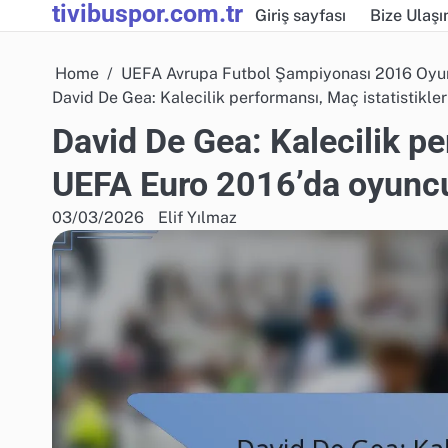
tivibuspor.com.tr
Skip
Giriş sayfası
Bize Ulaşı
to
content
Home
UEFA Avrupa Futbol Şampiyonası 2016 Oyunc
David De Gea: Kalecilik performansı, Maç istatistikle
David De Gea: Kalecilik per
UEFA Euro 2016’da oyuncu
03/03/2026
Elif Yılmaz