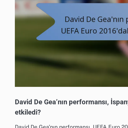
David De Gea’nın performansı, İspan
etkiledi?
David De Gea’nın performansı, UEFA Euro 20