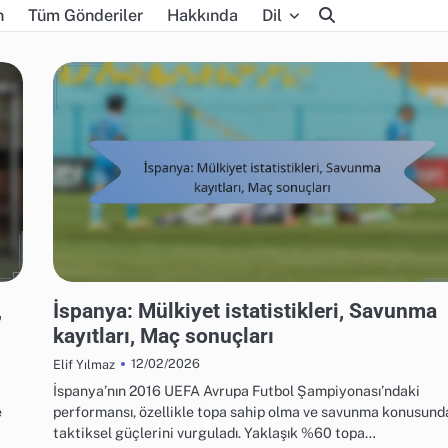
n
Tüm Gönderiler
Hakkında
Dil
UEFA AVRUPA FUTBOL ŞAMPIYONASI 2016'DA TAKIM PERFORMANSI
,
İspanya: Mülkiyet istatistikleri, Savunma
kayıtları, Maç sonuçları
12/02/2026
Elif Yılmaz
İspanya’nın 2016 UEFA Avrupa Futbol Şampiyonası’ndaki
e
performansı, özellikle topa sahip olma ve savunma konusund
taktiksel güçlerini vurguladı. Yaklaşık %60 topa…