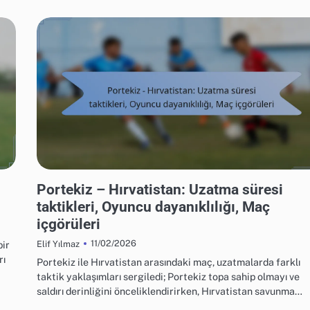
UEFA AVRUPA FUTBOL ŞAMPIYONASI 2016 MAÇ ANALIZI
Portekiz – Hırvatistan: Uzatma süresi
taktikleri, Oyuncu dayanıklılığı, Maç
içgörüleri
11/02/2026
bir
Elif Yılmaz
rı
Portekiz ile Hırvatistan arasındaki maç, uzatmalarda farklı
taktik yaklaşımları sergiledi; Portekiz topa sahip olmayı ve
saldırı derinliğini önceliklendirirken, Hırvatistan savunma…