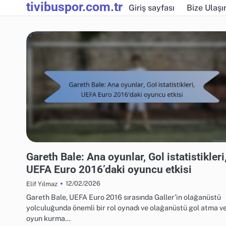
tivibuspor.com.tr
Skip
Giriş sayfası
Bize Ulaşı
to
content
UEFA AVRUPA FUTBOL ŞAMPIYONASI 2016 OYUNCU İSTATISTIKLERI
Gareth Bale: Ana oyunlar, Gol istatistikleri
UEFA Euro 2016’daki oyuncu etkisi
12/02/2026
Elif Yılmaz
Gareth Bale, UEFA Euro 2016 sırasında Galler’in olağanüstü
yolculuğunda önemli bir rol oynadı ve olağanüstü gol atma v
oyun kurma…