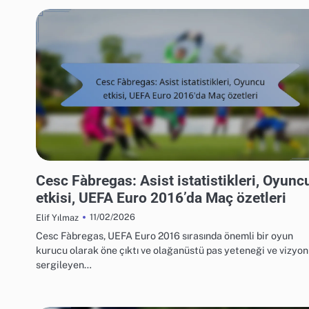
UEFA AVRUPA FUTBOL ŞAMPIYONASI 2016 OYUNCU İSTATISTIKLERI
Cesc Fàbregas: Asist istatistikleri, Oyunc
etkisi, UEFA Euro 2016’da Maç özetleri
11/02/2026
Elif Yılmaz
Cesc Fàbregas, UEFA Euro 2016 sırasında önemli bir oyun
kurucu olarak öne çıktı ve olağanüstü pas yeteneği ve vizyo
sergileyen…