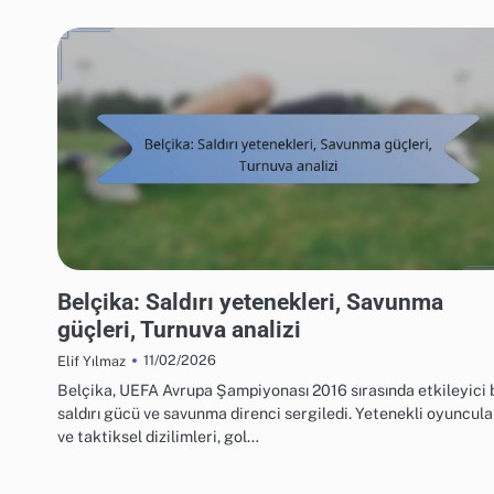
UEFA AVRUPA FUTBOL ŞAMPIYONASI 2016'DA TAKIM PERFORMANSI
Belçika: Saldırı yetenekleri, Savunma
güçleri, Turnuva analizi
11/02/2026
Elif Yılmaz
Belçika, UEFA Avrupa Şampiyonası 2016 sırasında etkileyici 
saldırı gücü ve savunma direnci sergiledi. Yetenekli oyuncula
ve taktiksel dizilimleri, gol…