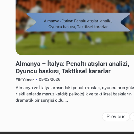
UEFA AVRUPA FUTBOL ŞAMPIYONASI 2016 MAÇ ANALIZI
Almanya – İtalya: Penaltı atışları analizi,
Oyuncu baskısı, Taktiksel kararlar
09/02/2026
Elif Yılmaz
Almanya ve İtalya arasındaki penaltı atışları, oyuncuların yü
riskli anlarda maruz kaldığı psikolojik ve taktiksel baskıların
dramatik bir sergisi oldu.…
Previous