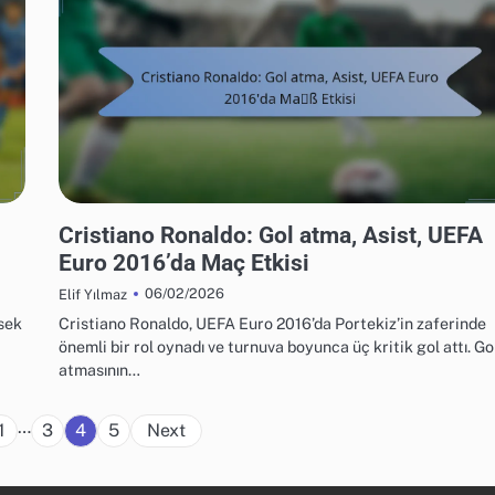
UEFA AVRUPA FUTBOL ŞAMPIYONASI 2016 OYUNCU İSTATISTIKLERI
Cristiano Ronaldo: Gol atma, Asist, UEFA
Euro 2016’da Maç Etkisi
06/02/2026
Elif Yılmaz
ksek
Cristiano Ronaldo, UEFA Euro 2016’da Portekiz’in zaferinde
önemli bir rol oynadı ve turnuva boyunca üç kritik gol attı. Go
atmasının…
Posts
…
1
3
4
5
Next
pagination