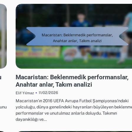
UEFA AVRUPA FUTBOL ŞAMPIYONASI 2016'DA TAKIM PERFORMANSI
u
Macaristan: Beklenmedik performanslar,
Anahtar anlar, Takım analizi
11/02/2026
Elif Yılmaz
Macaristan’ın 2016 UEFA Avrupa Futbol Şampiyonası’ndaki
nunu
yolculuğu, dünya genelindeki hayranları büyüleyen beklenm
performanslar ve unutulmaz anlarla doluydu. Takımın
dayanıklılığı ve…