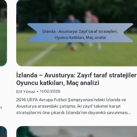
UEFA AVRUPA FUTBOL ŞAMPIYONASI 2016 MAÇ ANALIZI
İzlanda – Avusturya: Zayıf taraf stratejiler
Oyuncu katkıları, Maç analizi
11/02/2026
Elif Yılmaz
2016 UEFA Avrupa Futbol Şampiyonası’ndaki İzlanda ve
Avusturya arasındaki çatışma, iki zayıf takımın karşıt
ir
stratejilerini öne çıkardı. İzlanda’nın dayanıklı savunması…